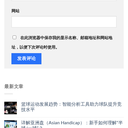
网站
在此浏览器中保存我的显示名称、邮箱地址和网站地
址，以便下次评论时使用。
最新文章
篮球运动发展趋势：智能分析工具助力球队提升竞
技水平
详解亚洲盘（Asian Handicap）：新手如何理解“半