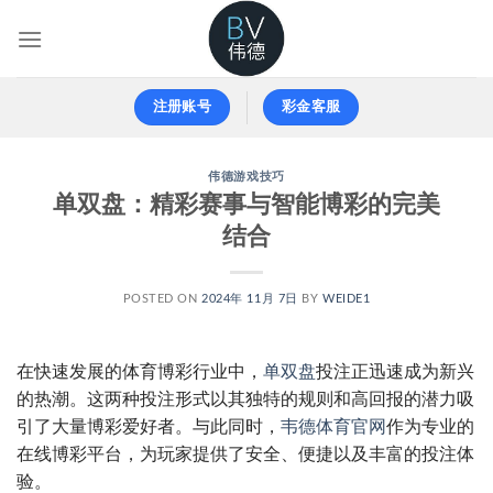
跳
到
内
容
注册账号
彩金客服
伟德游戏技巧
单双盘：精彩赛事与智能博彩的完美
结合
POSTED ON
2024年 11月 7日
BY
WEIDE1
在快速发展的体育博彩行业中，
单双盘
投注正迅速成为新兴
的热潮。这两种投注形式以其独特的规则和高回报的潜力吸
引了大量博彩爱好者。与此同时，
韦德体育官网
作为专业的
在线博彩平台，为玩家提供了安全、便捷以及丰富的投注体
验。