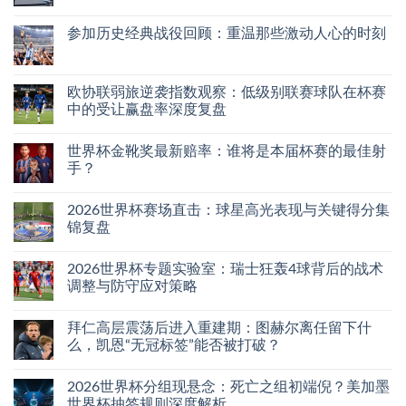
参加历史经典战役回顾：重温那些激动人心的时刻
欧协联弱旅逆袭指数观察：低级别联赛球队在杯赛
中的受让赢盘率深度复盘
世界杯金靴奖最新赔率：谁将是本届杯赛的最佳射
手？
2026世界杯赛场直击：球星高光表现与关键得分集
锦复盘
2026世界杯专题实验室：瑞士狂轰4球背后的战术
调整与防守应对策略
拜仁高层震荡后进入重建期：图赫尔离任留下什
么，凯恩“无冠标签”能否被打破？
2026世界杯分组现悬念：死亡之组初端倪？美加墨
世界杯抽签规则深度解析