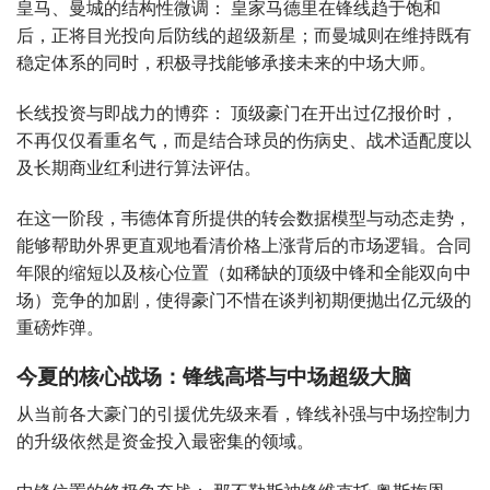
皇马、曼城的结构性微调： 皇家马德里在锋线趋于饱和
后，正将目光投向后防线的超级新星；而曼城则在维持既有
稳定体系的同时，积极寻找能够承接未来的中场大师。
长线投资与即战力的博弈： 顶级豪门在开出过亿报价时，
不再仅仅看重名气，而是结合球员的伤病史、战术适配度以
及长期商业红利进行算法评估。
在这一阶段，韦德体育所提供的转会数据模型与动态走势，
能够帮助外界更直观地看清价格上涨背后的市场逻辑。合同
年限的缩短以及核心位置（如稀缺的顶级中锋和全能双向中
场）竞争的加剧，使得豪门不惜在谈判初期便抛出亿元级的
重磅炸弹。
今夏的核心战场：锋线高塔与中场超级大脑
从当前各大豪门的引援优先级来看，锋线补强与中场控制力
的升级依然是资金投入最密集的领域。