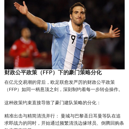
财政公平政策（FFP）下的豪门策略分化
在亿元交易潮的背后，欧足联愈发严厉的财政公平政策
（FFP）如同一柄悬顶之剑，深刻制约着每一步转会操作。
这种政策约束直接导致了豪门建队策略的分化：
精准出击与精简清洗并行： 曼城与巴黎圣日耳曼等队在追
求即战力的同时，开始通过频繁清洗边缘球员、倒腾回购条