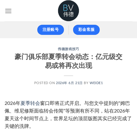
跳
到
内
容
注册账号
彩金客服
伟德游戏技巧
豪门俱乐部夏季转会动态：亿元级交
易或将再次出现
POSTED ON
2026年 6月 21日
BY
WEIDE1
2026年
夏季转会
窗口即将正式开启。与您文中提到的“姆巴
佩、维尼修斯面临转会传闻”等预测有所不同，站在2026年
夏天这个时间节点上，世界足坛的顶层版图其实已经完成了
关键的洗牌。