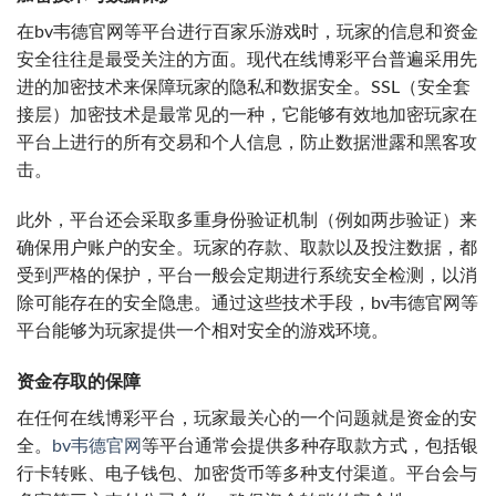
在bv韦德官网等平台进行百家乐游戏时，玩家的信息和资金
安全往往是最受关注的方面。现代在线博彩平台普遍采用先
进的加密技术来保障玩家的隐私和数据安全。SSL（安全套
接层）加密技术是最常见的一种，它能够有效地加密玩家在
平台上进行的所有交易和个人信息，防止数据泄露和黑客攻
击。
此外，平台还会采取多重身份验证机制（例如两步验证）来
确保用户账户的安全。玩家的存款、取款以及投注数据，都
受到严格的保护，平台一般会定期进行系统安全检测，以消
除可能存在的安全隐患。通过这些技术手段，bv韦德官网等
平台能够为玩家提供一个相对安全的游戏环境。
资金存取的保障
在任何在线博彩平台，玩家最关心的一个问题就是资金的安
全。
bv韦德官网
等平台通常会提供多种存取款方式，包括银
行卡转账、电子钱包、加密货币等多种支付渠道。平台会与