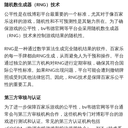
随机数生成器（RNG）技术
公平性是在线博彩平台最重要的一个标准，尤其对于像百家
乐这样的游戏，随机性和不可预测性是其魅力所在。为了确
保游戏的公平性，bv韦德官网等平台会采用随机数生成器
（RNG）技术来控制游戏结果的随机性。
RNG是一种通过数学算法生成完全随机结果的软件。百家乐
的每一手牌都由RNG生成，从而避免人为干预和操作。平台
通过独立的第三方机构对RNG进行定期审核，确保其符合国
际公平性标准。如果RNG出现问题，平台可能会遭到撤销牌
照或受到其他法律惩罚。因此，RNG技术是保障百家乐公平
性的重要工具。
第三方审核与认证
为了进一步保障百家乐游戏的公平性，bv韦德官网等平台通
常会与第三方审核机构合作，这些机构专门对博彩平台的游
戏进行测试和认证。常见的第三方认证机构包括