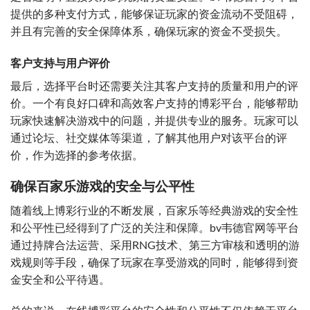
提供的多种支付方式，能够保证玩家的资金流动不受阻碍，
并且有完善的安全保障体系，确保玩家的资金不受损失。
客户支持与用户评价
最后，选择平台时还需要关注其客户支持的质量和用户的评
价。一个有良好口碑和高效客户支持的博彩平台，能够帮助
玩家快速解决游戏中的问题，并提供专业的服务。玩家可以
通过论坛、社交媒体等渠道，了解其他用户对该平台的评
价，作为选择的参考依据。
确保百家乐游戏的安全与公平性
随着线上博彩行业的不断发展，百家乐等经典游戏的安全性
和公平性已经得到了广泛的关注和保障。bv韦德官网等平台
通过持牌合法运营、采用RNG技术、第三方审核和透明的游
戏规则等手段，确保了玩家在享受游戏的同时，能够得到资
金安全和公平待遇。