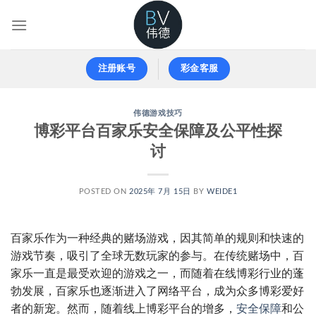
跳
到
内
容
注册账号
彩金客服
伟德游戏技巧
博彩平台百家乐安全保障及公平性探
讨
POSTED ON
2025年 7月 15日
BY
WEIDE1
百家乐作为一种经典的赌场游戏，因其简单的规则和快速的
游戏节奏，吸引了全球无数玩家的参与。在传统赌场中，百
家乐一直是最受欢迎的游戏之一，而随着在线博彩行业的蓬
勃发展，百家乐也逐渐进入了网络平台，成为众多博彩爱好
者的新宠。然而，随着线上博彩平台的增多，
安全保障
和公