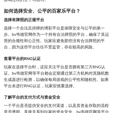
如何选择安全、公平的百家乐平台？
选择有牌照的正规平台
选择一个合法且持牌的博彩平台是保障安全与公平的第一
步。bv韦德官网作为一个持有合法牌照的平台，确保了其运
营的合规性和公正性。玩家应避免那些没有合法牌照的平
台，因为这些平台往往不受监管，存在较高的风险。
查看平台的RNG认证
玩家在选择平台时，还应关注平台是否拥有第三方RNG认
证。bv韦德官网等平台都会定期通过第三方机构对其随机数
生成器进行检测，以确保每局游戏的公平性和随机性。如果
平台未进行RNG认证，玩家应慎重选择。
了解平台的支付方式与资金安全
一个平台是否提供安全的支付渠道，以及其资金存取的流程
是否透明，直接关系到玩家的资金安全。bv韦德官网等平台