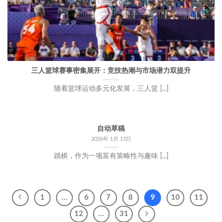
三人篮球赛事密集展开：竞技热潮与市场潜力双提升
随着篮球运动多元化发展，三人篮 [...]
自动草稿
2026年 1月 13日
跳棋，作为一项富有策略性与趣味 [...]
1
…
6
7
8
9
10
11
12
…
31