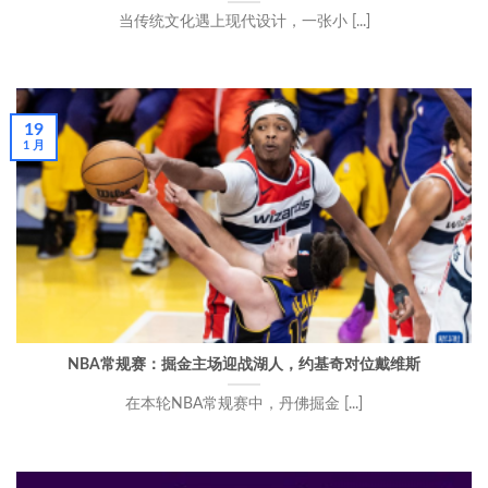
当传统文化遇上现代设计，一张小 [...]
19
1 月
NBA常规赛：掘金主场迎战湖人，约基奇对位戴维斯
在本轮NBA常规赛中，丹佛掘金 [...]