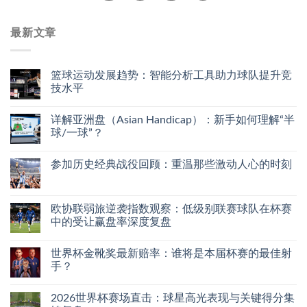
最新文章
篮球运动发展趋势：智能分析工具助力球队提升竞
技水平
详解亚洲盘（Asian Handicap）：新手如何理解“半
球/一球”？
参加历史经典战役回顾：重温那些激动人心的时刻
欧协联弱旅逆袭指数观察：低级别联赛球队在杯赛
中的受让赢盘率深度复盘
世界杯金靴奖最新赔率：谁将是本届杯赛的最佳射
手？
2026世界杯赛场直击：球星高光表现与关键得分集