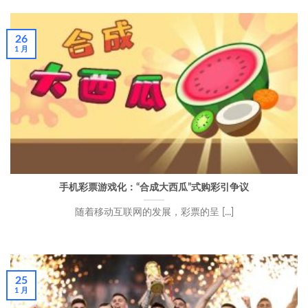
26
1 月
手机彩票游戏化：“合成大西瓜”式购彩引争议
随着移动互联网的发展，彩票的呈 [...]
25
1 月