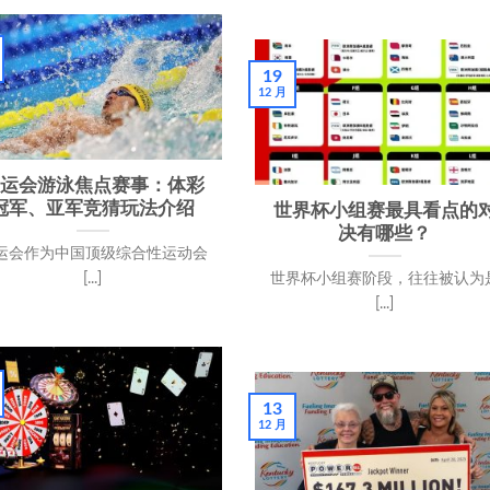
19
12 月
运会游泳焦点赛事：体彩
冠军、亚军竞猜玩法介绍
世界杯小组赛最具看点的
决有哪些？
运会作为中国顶级综合性运动会
[...]
世界杯小组赛阶段，往往被认为
[...]
13
12 月