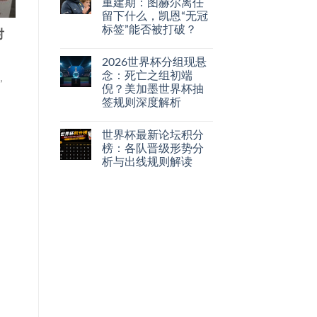
重建期：图赫尔离任
留下什么，凯恩“无冠
标签”能否被打破？
对
2026世界杯分组现悬
念：死亡之组初端
，
倪？美加墨世界杯抽
签规则深度解析
世界杯最新论坛积分
榜：各队晋级形势分
析与出线规则解读