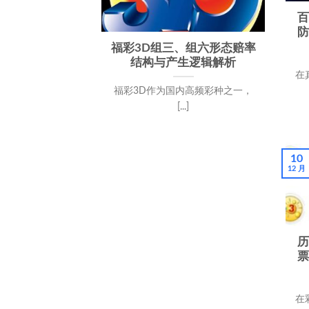
百
防
福彩3D组三、组六形态赔率
结构与产生逻辑解析
在
福彩3D作为国内高频彩种之一，
[...]
10
12 月
历
票
在