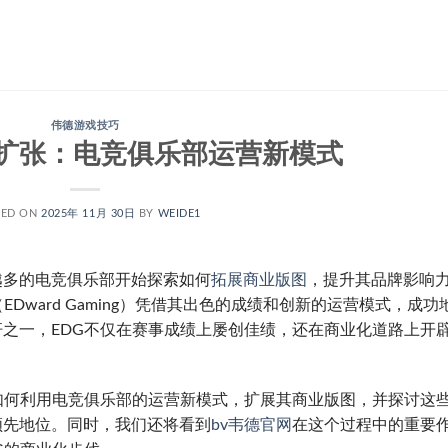
新闻资讯
伟德游戏技巧
图扩张：电竞俱乐部运营新模式
TED ON
2025年 11月 30日
BY
WEIDE1
越多的电竞俱乐部开始探索如何
拓展商业版图
，提升其品牌影响
Dward Gaming）凭借其出色的成绩和创新的运营模式，成功
之一，EDG不仅在赛事成绩上屡创佳绩，还在商业化道路上开
如何利用电竞俱乐部的运营新模式，扩展其商业版图，并探讨这
领先地位。同时，我们还将看到
bv韦德官网
在这个过程中的重要