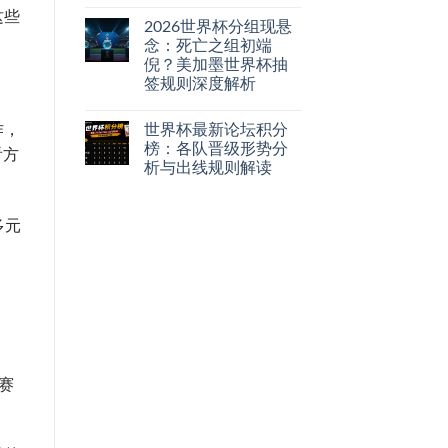
这些
2026世界杯分组现悬
念：死亡之组初端
倪？美加墨世界杯抽
签规则深度解析
世界杯最新论坛积分
作，
榜：各队晋级形势分
看方
析与出线规则解读
多元
赛