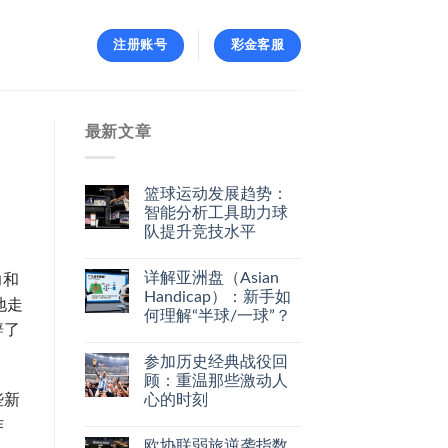
注册账号
彩金客服
最新文章
篮球运动发展趋势：
智能分析工具助力球
队提升竞技水平
详解亚洲盘（Asian
力和
Handicap）：新手如
地走
何理解“半球/一球”？
辟了
参加历史经典战役回
顾：重温那些激动人
心的时刻
些新
作
欧协联弱旅逆袭指数