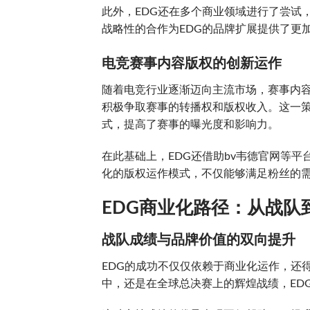
此外，EDG还在多个商业领域进行了尝试
战略性的合作为EDG的品牌扩展提供了更
电竞赛事内容版权的创新运作
随着电竞行业逐渐迈向主流市场，赛事内容
积极争取赛事的转播权和版权收入。这一
式，提高了赛事的曝光度和影响力。
在此基础上，EDG还借助bv韦德官网等
化的版权运作模式，不仅能够满足粉丝的需
EDG商业化路径：从战队
战队成绩与品牌价值的双向提升
EDG的成功不仅仅依赖于商业化运作，还
中，还是在全球总决赛上的辉煌战绩，ED