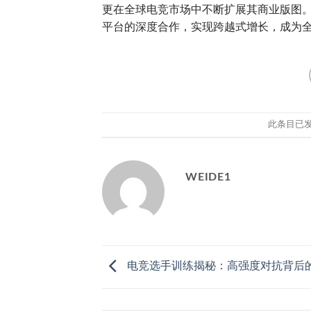
更在全球电竞市场中不断扩展其商业版图。
平台的深度合作，实现跨越式增长，成为
此条目已
WEIDE1
电竞选手训练揭秘：高强度对抗背后