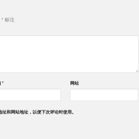
用
*
标注
箱
*
网站
地址和网站地址，以便下次评论时使用。