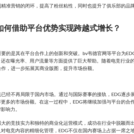
到精准营销的闭环，提高了粉丝粘性，同时也提升了俱乐部的品
：如何借助平台优势实现跨越式增长？
重要的是其在平台合作上的创新和突破。bv韦德官网等平台为ED
，还在曝光率、用户流量等方面提供了巨大帮助。随着电竞行业
合作，进一步拓展其商业版图，提升市场份额。
光已经不再局限于国内市场。通过与国际赛事的接轨，EDG逐步
更多的市场份额。在这一过程中，EDG将继续加强与平台的合
牌影响力。
强大的竞技实力和独特的商业化运营模式，成功在行业中脱颖而
对电竞内容的精细化管理，EDG不仅在国内赛场上占据一席之