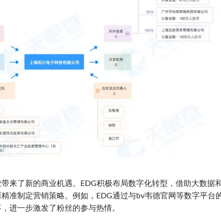
带来了新的商业机遇。EDG积极布局数字化转型，借助大数据
精准制定营销策略。例如，EDG通过与bv韦德官网等数字平台
事，进一步激发了粉丝的参与热情。