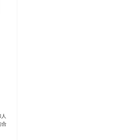
和人
的合