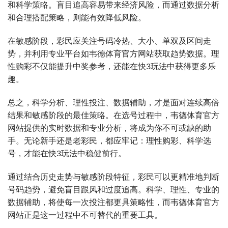
和科学策略。盲目追高容易带来经济风险，而通过数据分析
和合理搭配策略，则能有效降低风险。
在敏感阶段，彩民应关注号码冷热、大小、单双及区间走
势，并利用专业平台如韦德体育官方网站获取趋势数据。理
性购彩不仅能提升中奖参考，还能在快3玩法中获得更多乐
趣。
总之，科学分析、理性投注、数据辅助，才是面对连续高倍
结果和敏感阶段的最佳策略。在选号过程中，韦德体育官方
网站提供的实时数据和专业分析，将成为你不可或缺的助
手。无论新手还是老彩民，都应牢记：理性购彩、科学选
号，才能在快3玩法中稳健前行。
通过结合历史走势与敏感阶段特征，彩民可以更精准地判断
号码趋势，避免盲目跟风和过度追高。科学、理性、专业的
数据辅助，将使每一次投注都更具策略性，而韦德体育官方
网站正是这一过程中不可替代的重要工具。