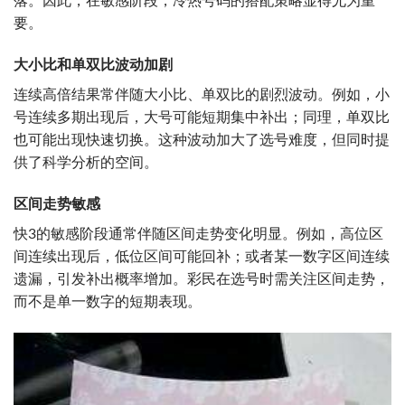
落。因此，在敏感阶段，冷热号码的搭配策略显得尤为重
要。
大小比和单双比波动加剧
连续高倍结果常伴随大小比、单双比的剧烈波动。例如，小
号连续多期出现后，大号可能短期集中补出；同理，单双比
也可能出现快速切换。这种波动加大了选号难度，但同时提
供了科学分析的空间。
区间走势敏感
快3的敏感阶段通常伴随区间走势变化明显。例如，高位区
间连续出现后，低位区间可能回补；或者某一数字区间连续
遗漏，引发补出概率增加。彩民在选号时需关注区间走势，
而不是单一数字的短期表现。