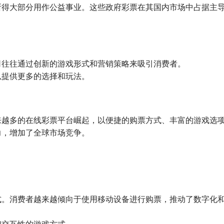
所得大部分用作公益事业。这些政府彩票在其国内市场中占据主
司往往通过创新的游戏形式和营销策略来吸引消费者。
以提供更多的选择和玩法。
来越多的在线彩票平台崛起，以便捷的购票方式、丰富的游戏选
力，增加了全球市场竞争。
式。消费者越来越倾向于使用移动设备进行购票，推动了数字化