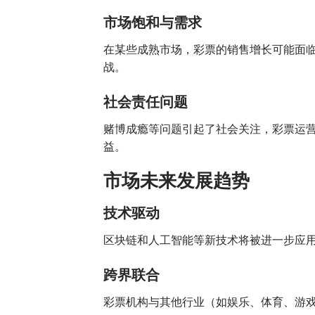
市场饱和与需求
在某些成熟市场，彩票的销售增长可能面
战。
社会责任问题
赌博成瘾等问题引起了社会关注，彩票运
益。
市场未来发展趋势
技术驱动
区块链和人工智能等新技术将被进一步应
跨界联合
彩票机构与其他行业（如娱乐、体育、游