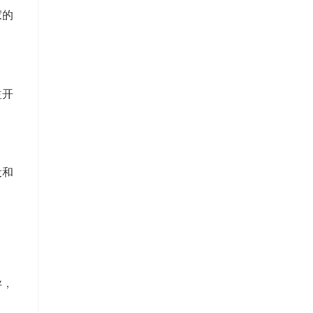
家的
益开
设和
异，