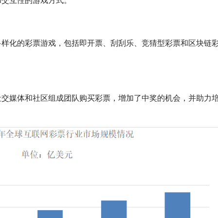
和交互性的游戏方式。
多样化的彩票游戏，包括即开票、刮刮乐、竞猜型彩票和区块链
社交媒体和社区组成团队购买彩票，增加了中奖的机会，并助力