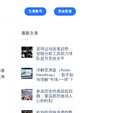
注册账号
彩金客服
最新文章
篮球运动发展趋势：
智能分析工具助力球
队提升竞技水平
详解亚洲盘（Asian
与者
Handicap）：新手如
竞争
何理解“半球/一球”？
参加历史经典战役回
顾：重温那些激动人
心的时刻
欧协联弱旅逆袭指数