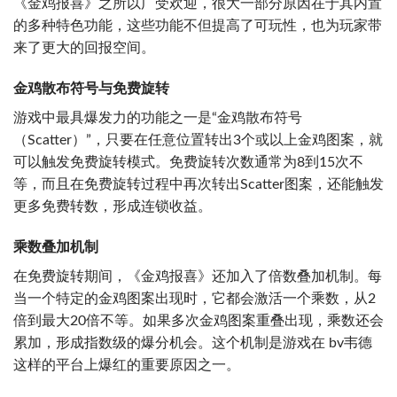
《金鸡报喜》之所以广受欢迎，很大一部分原因在于其内置
的多种特色功能，这些功能不但提高了可玩性，也为玩家带
来了更大的回报空间。
金鸡散布符号与免费旋转
游戏中最具爆发力的功能之一是“金鸡散布符号
（Scatter）”，只要在任意位置转出3个或以上金鸡图案，就
可以触发免费旋转模式。免费旋转次数通常为8到15次不
等，而且在免费旋转过程中再次转出Scatter图案，还能触发
更多免费转数，形成连锁收益。
乘数叠加机制
在免费旋转期间，《金鸡报喜》还加入了倍数叠加机制。每
当一个特定的金鸡图案出现时，它都会激活一个乘数，从2
倍到最大20倍不等。如果多次金鸡图案重叠出现，乘数还会
累加，形成指数级的爆分机会。这个机制是游戏在 bv韦德
这样的平台上爆红的重要原因之一。