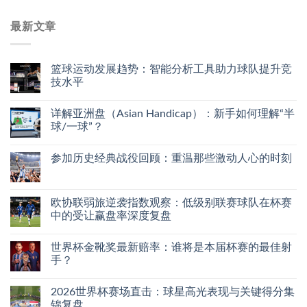
最新文章
篮球运动发展趋势：智能分析工具助力球队提升竞
技水平
详解亚洲盘（Asian Handicap）：新手如何理解“半
球/一球”？
参加历史经典战役回顾：重温那些激动人心的时刻
欧协联弱旅逆袭指数观察：低级别联赛球队在杯赛
中的受让赢盘率深度复盘
世界杯金靴奖最新赔率：谁将是本届杯赛的最佳射
手？
2026世界杯赛场直击：球星高光表现与关键得分集
锦复盘