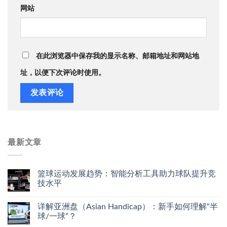
网站
在此浏览器中保存我的显示名称、邮箱地址和网站地
址，以便下次评论时使用。
最新文章
篮球运动发展趋势：智能分析工具助力球队提升竞
技水平
详解亚洲盘（Asian Handicap）：新手如何理解“半
球/一球”？