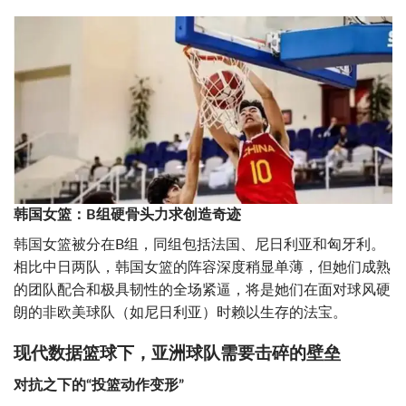
韩国女篮：B组硬骨头力求创造奇迹
韩国女篮被分在B组，同组包括法国、尼日利亚和匈牙利。
相比中日两队，韩国女篮的阵容深度稍显单薄，但她们成熟
的团队配合和极具韧性的全场紧逼，将是她们在面对球风硬
朗的非欧美球队（如尼日利亚）时赖以生存的法宝。
现代数据篮球下，亚洲球队需要击碎的壁垒
对抗之下的“投篮动作变形”