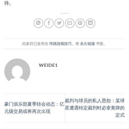
待。
此条目已发布在
伟德游戏技巧
。将
永久链接
书签。
WEIDE1
裁判与球员的私人恩怨：某球
豪门俱乐部夏季转会动态：亿
星遭遇特定裁判时必拿黄牌的
元级交易或将再次出现
定式