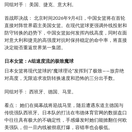
同组对手： 美国、捷克、意大利。
首战即决战： 北京时间2026年9月4日，中国女篮将在首轮
直接对阵世界霸主美国女篮。在现代篮球更强调外线投射和
防守转换的趋势下，中国女篮如何发挥内线高度，同时在面
对意大利和捷克的高强度对抗时保持稳定的命中率，将直接
决定能否重返世界第一集团。
日本女篮：A组速度流的极致魔球
日本女篮将现代篮球的“魔球理论”发挥到了极致——放弃绝
对高度，无限追求攻防转换速度和恐怖的三分出手数。
同组对手： 西班牙、德国、马里。
看点： 她们在揭幕战将迎战马里，随后遭遇东道主德国与
传统强队西班牙。日本队的打法在韦德体育官网的数据盘口
中往往具有极大的不确定性，手感爆发时她们能掀翻任何欧
美强队，但一旦内线被彻底打爆，容错率也会极低。