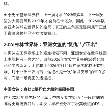
杯。
至于男子篮球世界杯，上一届才在2023年落幕，下一届男
篮的大赛要等到2027年才会前往卡塔尔。因此，2026年谈
论亚洲篮球在世界杯的格局，真正的主角毫无疑问属于正处
于巅峰碰撞的亚洲女篮姑娘们。
2026柏林世界杯：亚洲女篮的“复仇”与“正名”
与男篮在国际赛场上的艰难摸索不同，亚洲女篮在世界版图
上本就拥有一席之地。目前2026年女篮世界杯的16强分组
已经尘埃落定，比赛将于2026年9月4日在德国柏林正式打
响。对于亚洲三强而言，这绝不是一次“争取突破”的重在参
与，而是一场真正的遭遇战。
中国女篮：身处D组死亡之组的极限突围
作为2022年世界杯的亚军，中国女篮在经历了一段时期的
阵容更迭与低谷后，本次世界杯被分在了极其硬核的D组。