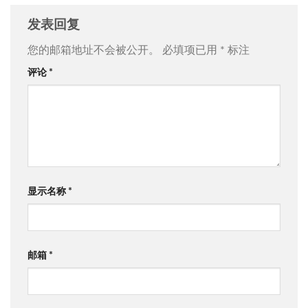
发表回复
您的邮箱地址不会被公开。
必填项已用
*
标注
评论
*
显示名称
*
邮箱
*