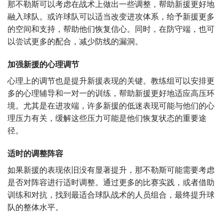
那不勒斯可以考虑在战术上做出一些调整，帮助新援更好地
融入球队。或许球队可以适当改变进攻体系，给予新援更多
的空间和支持，帮助他们恢复信心。同时，在防守端，也可
以尝试更多的配合，减少防线的漏洞。
加强新援的心理调节
心理上的调节也是提升新援表现的关键。教练组可以安排更
多的心理辅导和一对一的训练，帮助新援更好地适应高压环
境。尤其是在进攻端，许多新援的低迷表现可能与他们的心
理压力有关，缓解这些压力可能是他们恢复状态的重要途
径。
适时的调整阵容
如果新援的表现依旧没有显著提升，那不勒斯可能需要考虑
是否对阵容进行适时调整。通过更多的比赛实践，或者借助
训练和对抗，找到最适合球队战术的人员组合，最终提升球
队的整体水平。