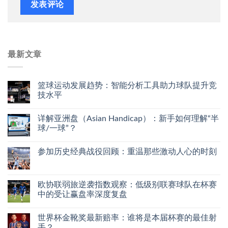
最新文章
篮球运动发展趋势：智能分析工具助力球队提升竞
技水平
详解亚洲盘（Asian Handicap）：新手如何理解“半
球/一球”？
参加历史经典战役回顾：重温那些激动人心的时刻
欧协联弱旅逆袭指数观察：低级别联赛球队在杯赛
中的受让赢盘率深度复盘
世界杯金靴奖最新赔率：谁将是本届杯赛的最佳射
手？