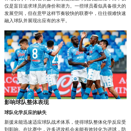
仅是盲目追求球员的身价和潜力。一些球员看似具备很大的
发展空间，但在意甲这样节奏较快的联赛中，往往很难快速
融入球队并展现出应有的水平。
影响球队整体表现
球队化学反应的缺失
新援未能迅速适应球队战术体系，使得球队整体化学反应受
到影响。在比赛中，许多进攻机会未能有效转化为进球，防