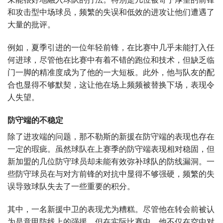
未能很好地融入球队的打法。特别是几位被寄予厚望的前锋
和攻击型中场球员，频繁的失误和低效的进攻让他们遭遇了
大量的批评。
例如，夏季引进的一位年轻前锋，在比赛中几乎未能打入任
何进球，尽管他在比赛中有着不错的跑位和技术，但缺乏临
门一脚的精准度成为了他的一大短板。此外，他与队友的配
合也显得不够默契，这让他在场上频频被替换下场，表现令
人失望。
防守端的不稳定
除了进攻端的问题，那不勒斯的新援在防守端的表现也存在
一定的瑕疵。虽然球队在上赛季的防守端表现相对稳固，但
新加盟的几位防守球员却未能有效弥补球队的防线漏洞。一
些防守球员在与对方前锋的对抗中显得不够强硬，频繁的失
误导致球队失去了一些重要的积分。
其中，一名新援中卫的表现尤为糟糕。尽管他在转会前被认
为是意甲防线上的强援，但在实际比赛中，他不仅在空中对