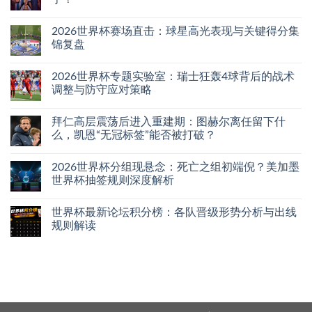
2026世界杯赛场直击：球星高光表现与关键得分集
锦复盘
2026世界杯专题实验室：瑞士狂轰4球背后的战术
调整与防守应对策略
拜仁高层震荡后进入重建期：图赫尔离任留下什
么，凯恩“无冠标签”能否被打破？
2026世界杯分组现悬念：死亡之组初端倪？美加墨
世界杯抽签规则深度解析
世界杯最新论坛积分榜：各队晋级形势分析与出线
规则解读