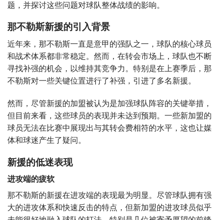
题，并探讨这些问题对球队整体战绩的影响。
那不勒斯新援的引入背景
近年来，那不勒斯一直是意甲的强队之一，球队的核心球员
和战术体系都非常稳定。然而，在转会市场上，球队也不断
寻找补强的机会，以维持其竞争力。特别是在上赛季后，那
不勒斯对一些关键位置进行了补强，引进了多名新援。
然而，尽管新援的加盟被认为是加强球队阵容的关键举措，
但目前来看，这些球员的表现并未达到预期。一些新加盟的
球员无法在比赛中展现出与其转会费相符的水平，这也让媒
体和球迷产生了疑问。
新援的低迷表现
进攻端的疲软
那不勒斯的新援在进攻端的表现最为明显。尽管球队拥有强
大的进攻体系和快速反击的特点，但新加盟的进攻球员似乎