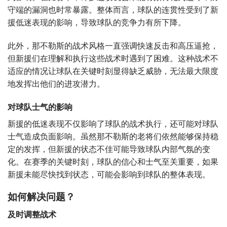
守端的漏洞也时常暴露。整体而言，球队的连贯性受到了新
援低迷表现的影响，导致球队的竞争力有所下降。
此外，那不勒斯的战术风格一直强调快速反击和高压逼抢，
但新援们在理解和执行这些战术时遇到了困难。这种战术不
适应的情况让球队在关键时刻显得缺乏威胁，无法最大限度
地发挥出他们的进攻潜力。
对球队士气的影响
新援的低迷表现不仅影响了球队的战术执行，还可能对球队
士气造成负面影响。虽然那不勒斯的老将们依然能够保持稳
定的发挥，但新援的状态不佳可能导致球队内部气氛的变
化。在赛季的关键时刻，球队的信心和士气至关重要，如果
新援未能尽快找到状态，可能会影响到球队的整体表现。
如何解决问题？
及时调整战术