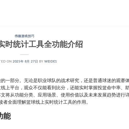
新闻资讯
伟德游戏技巧
实时统计工具全功能介绍
TED ON
2025年 8月 27日
BY
WEIDE1
缺的一部分。无论是职业球队的战术研究，还是普通球迷的观赛
过线上平台，观众不仅能看到比分，还能实时掌握投篮命中率、
本文将从功能分类、应用场景、使用价值以及未来发展趋势进行
读者全面理解篮球线上实时统计工具的作用。
功能