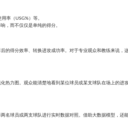
使用率（USG%）等。
影响，而不仅仅是单纯的得分。
拆后的得分效率、转换进攻成功率。对于专业观众和教练来说，
视化热力图。观众能清楚地看到某位球员或某支球队在场上的进
择两名球员或两支球队进行实时数据对照。借助大数据模型，还