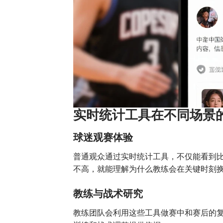
实时统计工具在不同场景
球迷观赛体验
普通观众通过实时统计工具，不仅能看到
不高，就能理解为什么教练会在关键时刻
教练与战术研究
教练团队会利用这些工具做赛中和赛后的