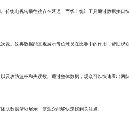
间。传统电视转播往往存在延迟，而线上统计工具通过数据接口
规次数。这类数据能直观展示每位球员在比赛中的作用，帮助观
，以及攻防篮板和失误数。通过整体数据，观众可以快速看出两
与团队数据清晰展示，使观众能够快速找到关注点。