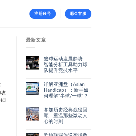
注册账号
彩金客服
最新文章
篮球运动发展趋势：
智能分析工具助力球
队提升竞技水平
详解亚洲盘（Asian
体
Handicap）：新手如
助攻
何理解“半球/一球”？
详细
参加历史经典战役回
顾：重温那些激动人
心的时刻
欧协联弱旅逆袭指数