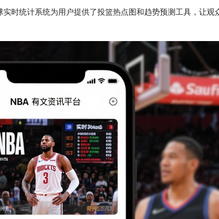
球实时统计系统为用户提供了投篮热点图和趋势预测工具，让观