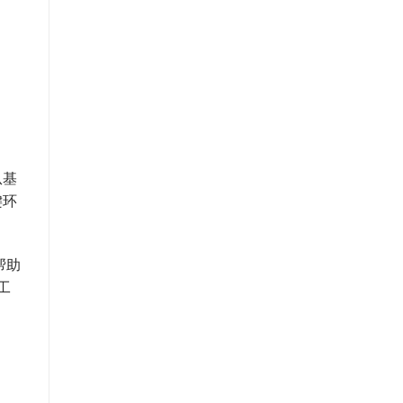
从基
键环
帮助
工