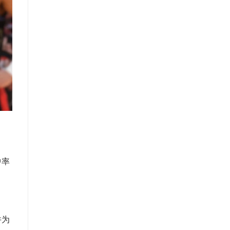
中率
并为