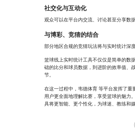
社交化与互动化
观众可以在平台内交流、讨论甚至分享数
与博彩、竞猜的结合
部分地区合规的竞猜玩法将与实时统计深
篮球线上实时统计工具不仅仅是简单的数
础的比分和球员数据，到进阶的效率值、
节。
在这一过程中，韦德体育 等平台发挥了重
用户更全面地理解比赛，享受篮球的魅力。
具将更智能、更个性化，为球迷、教练和