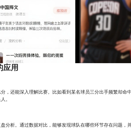
的应用
比分，还能深入理解比赛。比如看到某名球员三分出手频繁却命
换人。
复盘分析。通过数据对比，能够发现球队在哪些环节存在问题，