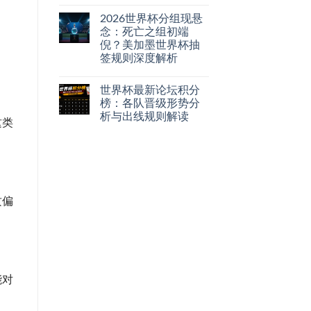
2026世界杯分组现悬
念：死亡之组初端
倪？美加墨世界杯抽
签规则深度解析
世界杯最新论坛积分
榜：各队晋级形势分
析与出线规则解读
这类
攻偏
能对