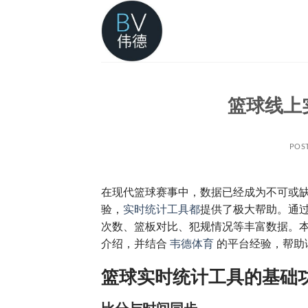
跳
到
首页
韦德
内
容
篮球线上
POS
在现代篮球赛事中，数据已经成为不可或
验，
实时统计工具都
提供了极大帮助。通
次数、篮板对比、犯规情况等丰富数据。
介绍，并结合
韦德体育
的平台经验，帮助
篮球实时统计工具的基础