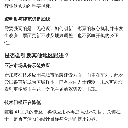
行业软实力的重要指标。
透明度与规范仍是底线
需要强调的是，无论设计如何创新，彩票的核心机制并未发
生改变。票面更新不涉及规则调整，也不影响开奖的公正
性。
是否会引发其他地区跟进？
亚洲市场具备示范效应
新加坡在技术应用与城市品牌建设方面一向走在前列，此次
尝试很可能成为区域样本。已有业内人士预测，未来可能会
看到更多城市主题、文化主题的彩票设计出现。
技术门槛正在降低
随着 AI 工具的普及，类似应用不再是高成本项目。关键在
于，是否有清晰的设计目标与合理的使用边界。