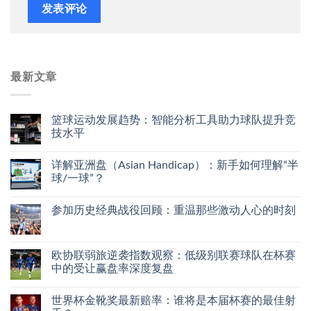
最新文章
篮球运动发展趋势：智能分析工具助力球队提升竞
技水平
详解亚洲盘（Asian Handicap）：新手如何理解“半
球/一球”？
参加历史经典战役回顾：重温那些激动人心的时刻
欧协联弱旅逆袭指数观察：低级别联赛球队在杯赛
中的受让赢盘率深度复盘
世界杯金靴奖最新赔率：谁将是本届杯赛的最佳射