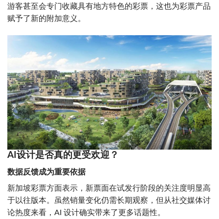
游客甚至会专门收藏具有地方特色的彩票，这也为彩票产品
赋予了新的附加意义。
AI设计是否真的更受欢迎？
数据反馈成为重要依据
新加坡彩票方面表示，新票面在试发行阶段的关注度明显高
于以往版本。虽然销量变化仍需长期观察，但从社交媒体讨
论热度来看，AI 设计确实带来了更多话题性。