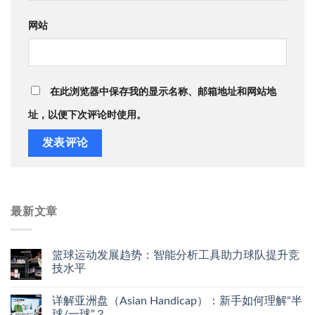
网站
在此浏览器中保存我的显示名称、邮箱地址和网站地
址，以便下次评论时使用。
最新文章
篮球运动发展趋势：智能分析工具助力球队提升竞
技水平
详解亚洲盘（Asian Handicap）：新手如何理解“半
球/一球”？