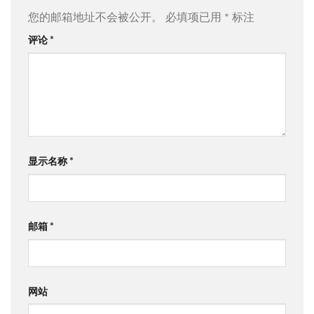
您的邮箱地址不会被公开。
必填项已用
*
标注
评论
*
显示名称
*
邮箱
*
网站