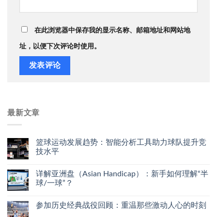
在此浏览器中保存我的显示名称、邮箱地址和网站地
址，以便下次评论时使用。
最新文章
篮球运动发展趋势：智能分析工具助力球队提升竞
技水平
详解亚洲盘（Asian Handicap）：新手如何理解“半
球/一球”？
参加历史经典战役回顾：重温那些激动人心的时刻