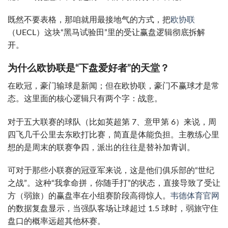
既然不要表格，那咱就用最接地气的方式，把
欧协联
（UECL）这块“黑马试验田”里的受让赢盘逻辑彻底拆解
开。
为什么欧协联是“下盘爱好者”的天堂？
在欧冠，豪门输球是新闻；但在欧协联，豪门不赢球才是常
态。这里面的核心逻辑只有两个字：战意。
对于五大联赛的球队（比如英超第 7、意甲第 6）来说，周
四飞几千公里去东欧打比赛，简直是体能负担。主教练心里
想的是周末的联赛争四，派出的往往是替补加青训。
可对于那些小联赛的冠亚军来说，这是他们俱乐部的“世纪
之战”。这种“我拿命拼，你随手打”的状态，直接导致了受让
方（弱旅）的赢盘率在小组赛阶段高得惊人。
韦德体育官网
的数据复盘显示，当强队客场让球超过 1.5 球时，弱旅守住
盘口的概率远超其他杯赛。