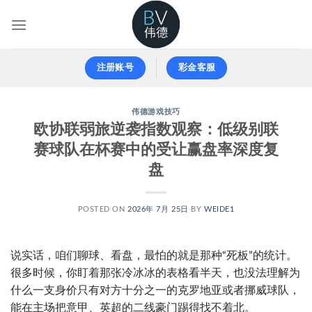
跳
到
内
容
注册账号
彩金客服
伟德游戏技巧
欧协联弱旅逆袭指数观察：低级别联
赛球队在杯赛中的受让赢盘率深度复
盘
POSTED ON
2026年 7月 25日
BY
WEIDE1
说实话，咱们聊球、看盘，最怕的就是那种“死板”的统计。
很多时候，你盯着那张冷冰冰的表格看半天，也没法理解为
什么一支身价只有对方十分之一的克罗地亚或者挪威球队，
能在主场把意甲、英超的二线豪门踢得找不着北。