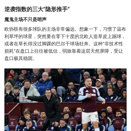
逆袭指数的三大“隐形推手”
魔鬼主场不只是哨声
欧协联有很多球队的主场非常偏远。想象一下，习惯了温布
利草坪的球星，突然要在零下十度的北欧人造草皮上踢球，
或者在草长得没过脚踝的巴尔干球场狂奔。这种“非技术性
损耗”在盘口上往往被低估，弱旅靠着这层天然屏障，受让
盘口极其稳固。