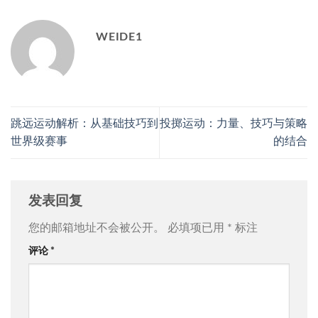
WEIDE1
跳远运动解析：从基础技巧到
投掷运动：力量、技巧与策略
世界级赛事
的结合
发表回复
您的邮箱地址不会被公开。
必填项已用
*
标注
评论
*