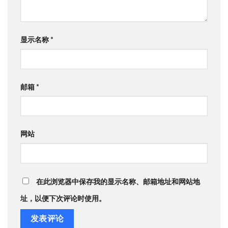
显示名称
*
邮箱
*
网站
在此浏览器中保存我的显示名称、邮箱地址和网站地
址，以便下次评论时使用。