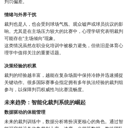
判罚偏差。
情绪与外界干扰
裁判也是人，也会受到球场气氛、观众嘘声或球员抗议的影
响。尤其是在主场压力较大的比赛中，心理学研究表明裁判
可能存在“主场倾向”现象。
这类情况虽然在职业化培训中被极力避免，但依旧是体育心
理学中值得关注的重要话题。
决策经验的积累
裁判的经验越丰富，越能在复杂场面中保持冷静并迅速捕捉
关键动作。很多国际赛事会指定拥有多年执法经验的裁判组
参与，以保障判罚权威性与比赛流畅度。
未来趋势：智能化裁判系统的崛起
数据驱动的体能管理
未来的裁判训练中，数据分析将扮演更核心的角色。通过智